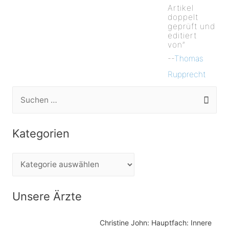
Artikel
doppelt
geprüft und
editiert
von”
--
Thomas
Rupprecht
S
u
c
Kategorien
h
e
K
n
a
n
t
Unsere Ärzte
a
e
c
Christine John:
Hauptfach: Innere
g