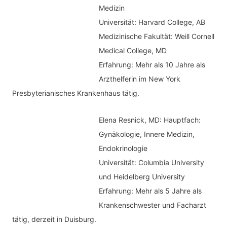
h
Medizin
o
Universität: Harvard College, AB
:
r
Medizinische Fakultät: Weill Cornell
i
Medical College, MD
e
Erfahrung: Mehr als 10 Jahre als
n
Arzthelferin im New York
Presbyterianisches Krankenhaus tätig.
Elena Resnick, MD: Hauptfach:
Gynäkologie, Innere Medizin,
Endokrinologie
Universität: Columbia University
und Heidelberg University
Erfahrung: Mehr als 5 Jahre als
Krankenschwester und Facharzt
tätig, derzeit in Duisburg.