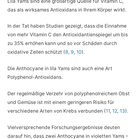
Lila Yams sind eine großartige Quelle für Vitamin C,
das als wirksames Antioxidans in Ihrem Körper wirkt.
In der Tat haben Studien gezeigt, dass die Einnahme
von mehr Vitamin C den Antioxidantienspiegel um bis
zu 35% erhöhen kann und so vor Schäden durch
oxidative Zellen schützt (
8
,
9
,
10
).
Die Anthocyane in lila Yams sind auch eine Art
Polyphenol-Antioxidans.
Der regelmäßige Verzehr von polyphenolreichem Obst
und Gemüse ist mit einem geringeren Risiko für
verschiedene Arten von Krebs verbunden (
11
,
12
,
13
).
Vielversprechende Forschungsergebnisse deuten
darauf hin, dass zwei Anthocyane in violetten Yams –