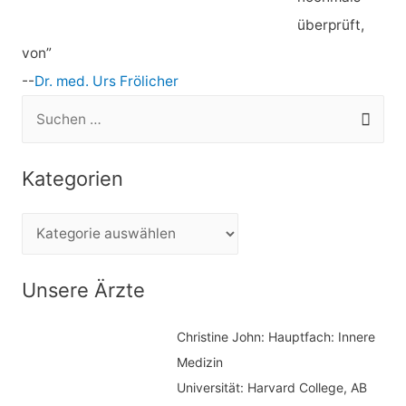
überprüft,
von”
--
Dr. med. Urs Frölicher
S
u
c
Kategorien
h
e
K
n
a
n
t
Unsere Ärzte
a
e
c
Christine John:
Hauptfach: Innere
g
h
Medizin
o
Universität: Harvard College, AB
:
r