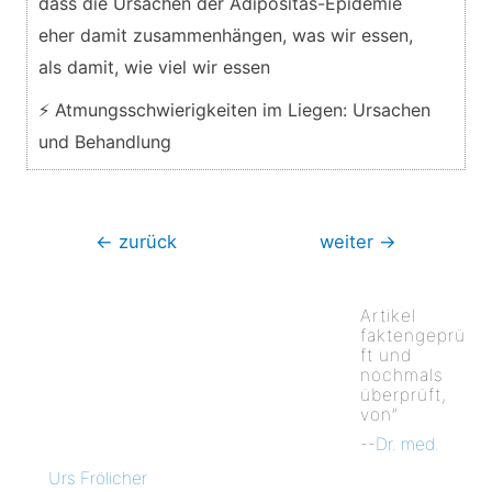
dass die Ursachen der Adipositas-Epidemie
eher damit zusammenhängen, was wir essen,
als damit, wie viel wir essen
⚡ Atmungsschwierigkeiten im Liegen: Ursachen
und Behandlung
Beitragsnavigation
←
zurück
weiter
→
Artikel
faktengeprü
ft und
nochmals
überprüft,
von”
--
Dr. med.
Urs Frölicher