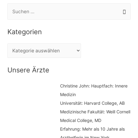
S
u
c
Kategorien
h
e
K
n
a
n
t
Unsere Ärzte
a
e
c
Christine John:
Hauptfach: Innere
g
h
Medizin
o
Universität: Harvard College, AB
:
r
Medizinische Fakultät: Weill Cornell
i
Medical College, MD
e
Erfahrung: Mehr als 10 Jahre als
n
Arzthelferin im New York