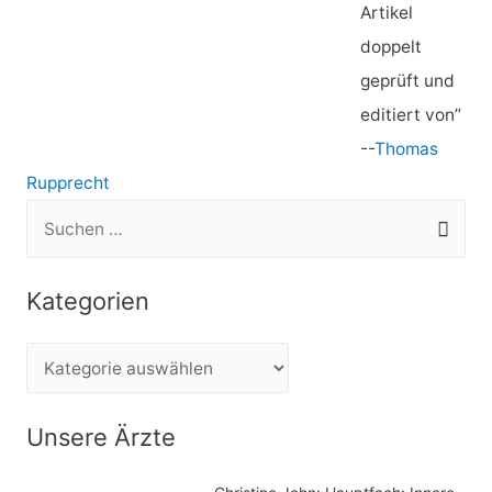
Artikel
doppelt
geprüft und
editiert von”
--
Thomas
Rupprecht
S
u
c
Kategorien
h
e
K
n
a
n
t
Unsere Ärzte
a
e
c