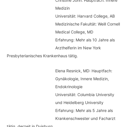
Christine John:
Hauptfach: Innere
g
h
Medizin
o
Universität: Harvard College, AB
:
r
Medizinische Fakultät: Weill Cornell
i
Medical College, MD
e
Erfahrung: Mehr als 10 Jahre als
n
Arzthelferin im New York
Presbyterianisches Krankenhaus tätig.
Elena Resnick, MD: Hauptfach:
Gynäkologie, Innere Medizin,
Endokrinologie
Universität: Columbia University
und Heidelberg University
Erfahrung: Mehr als 5 Jahre als
Krankenschwester und Facharzt
tätig, derzeit in Duisburg.