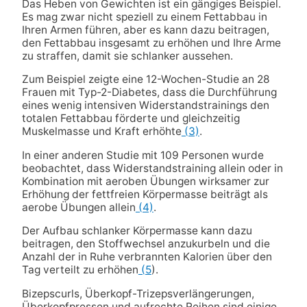
Das Heben von Gewichten ist ein gängiges Beispiel.
Es mag zwar nicht speziell zu einem Fettabbau in
Ihren Armen führen, aber es kann dazu beitragen,
den Fettabbau insgesamt zu erhöhen und Ihre Arme
zu straffen, damit sie schlanker aussehen.
Zum Beispiel zeigte eine 12-Wochen-Studie an 28
Frauen mit Typ-2-Diabetes, dass die Durchführung
eines wenig intensiven Widerstandstrainings den
totalen Fettabbau förderte und gleichzeitig
Muskelmasse und Kraft erhöhte
(3)
.
In einer anderen Studie mit 109 Personen wurde
beobachtet, dass Widerstandstraining allein oder in
Kombination mit aeroben Übungen wirksamer zur
Erhöhung der fettfreien Körpermasse beiträgt als
aerobe Übungen allein
(4)
.
Der Aufbau schlanker Körpermasse kann dazu
beitragen, den Stoffwechsel anzukurbeln und die
Anzahl der in Ruhe verbrannten Kalorien über den
Tag verteilt zu erhöhen
(5
).
Bizepscurls, Überkopf-Trizepsverlängerungen,
Überkopfpressen und aufrechte Reihen sind einige