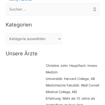
S
u
c
Kategorien
h
e
K
n
a
n
t
Unsere Ärzte
a
e
c
Christine John:
Hauptfach: Innere
g
h
Medizin
o
Universität: Harvard College, AB
:
r
Medizinische Fakultät: Weill Cornell
i
Medical College, MD
e
Erfahrung: Mehr als 10 Jahre als
n
Arzthelferin im New York