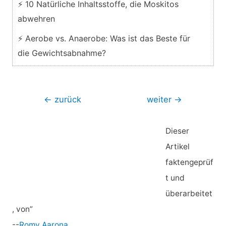
⚡ 10 Natürliche Inhaltsstoffe, die Moskitos
abwehren
⚡ Aerobe vs. Anaerobe: Was ist das Beste für
die Gewichtsabnahme?
Beitragsnavigation
←
zurück
weiter
→
Dieser
Artikel
faktengeprüf
t und
überarbeitet
, von”
--
Romy Aarona