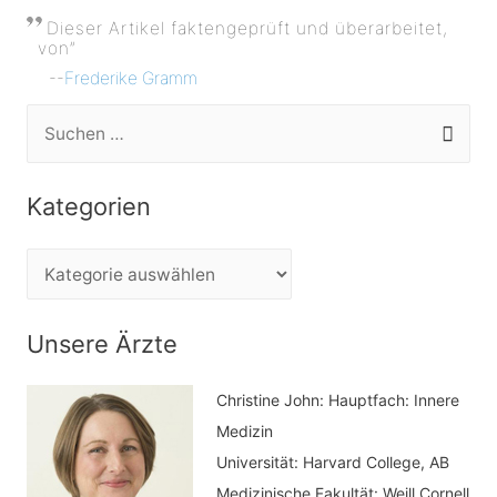
Dieser Artikel faktengeprüft und überarbeitet,
von”
--
Frederike Gramm
S
u
c
Kategorien
h
e
K
n
a
n
t
Unsere Ärzte
a
e
c
Christine John:
Hauptfach: Innere
g
h
Medizin
o
Universität: Harvard College, AB
:
r
Medizinische Fakultät: Weill Cornell