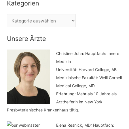
Kategorien
h
e
K
n
a
n
t
Unsere Ärzte
a
e
c
Christine John:
Hauptfach: Innere
g
h
Medizin
o
Universität: Harvard College, AB
:
r
Medizinische Fakultät: Weill Cornell
i
Medical College, MD
e
Erfahrung: Mehr als 10 Jahre als
n
Arzthelferin im New York
Presbyterianisches Krankenhaus tätig.
Elena Resnick, MD: Hauptfach: