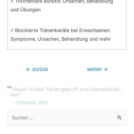
⚡ Trochantäre Bursitis: Ursachen, Behandlung
und Übungen
⚡ Blockierte Tränenkanäle bei Erwachsenen:
Symptome, Ursachen, Behandlung und mehr
Beitragsnavigation
←
zurück
weiter
→
Dieser Artikel faktengeprüft und überarbeitet,
von”
--
Christine John
S
u
c