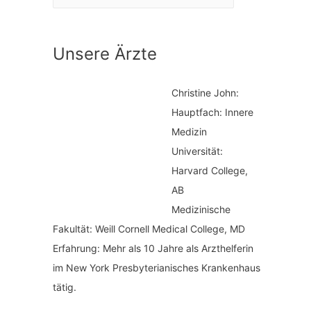
a
n
t
a
Unsere Ärzte
e
c
g
h
Christine John:
o
:
Hauptfach: Innere
r
Medizin
i
Universität:
Harvard College,
e
AB
n
Medizinische
Fakultät: Weill Cornell Medical College, MD
Erfahrung: Mehr als 10 Jahre als Arzthelferin
im New York Presbyterianisches Krankenhaus
tätig.