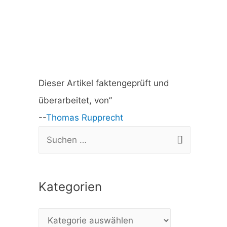
Dieser Artikel faktengeprüft und
überarbeitet, von”
--
Thomas Rupprecht
S
u
c
Kategorien
h
e
K
n