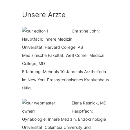
t
a
Unsere Ärzte
e
c
g
h
Christine John:
o
:
Hauptfach: Innere Medizin
r
Universität: Harvard College, AB
i
Medizinische Fakultät: Weill Cornell Medical
College, MD
e
Erfahrung: Mehr als 10 Jahre als Arzthelferin
n
im New York Presbyterianisches Krankenhaus
tätig.
Elena Resnick, MD:
Hauptfach:
Gynäkologie, Innere Medizin, Endokrinologie
Universität: Columbia University und