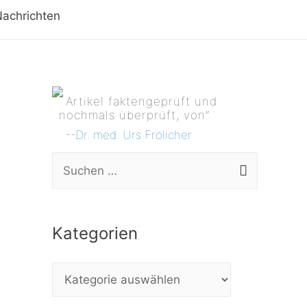
achrichten
Artikel faktengeprüft und
nochmals überprüft, von”
--
Dr. med. Urs Frölicher
S
u
c
Kategorien
h
e
K
n
a
n