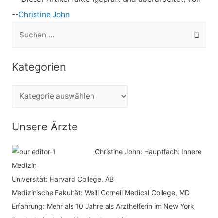
--
Christine John
S
u
c
Kategorien
h
e
K
n
a
n
t
Unsere Ärzte
a
e
c
Christine John:
Hauptfach: Innere
g
h
Medizin
o
Universität: Harvard College, AB
:
r
Medizinische Fakultät: Weill Cornell Medical College, MD
i
Erfahrung: Mehr als 10 Jahre als Arzthelferin im New York
e