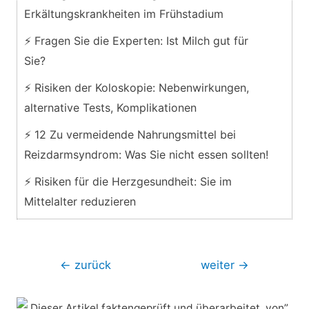
Erkältungskrankheiten im Frühstadium
⚡ Fragen Sie die Experten: Ist Milch gut für
Sie?
⚡ Risiken der Koloskopie: Nebenwirkungen,
alternative Tests, Komplikationen
⚡ 12 Zu vermeidende Nahrungsmittel bei
Reizdarmsyndrom: Was Sie nicht essen sollten!
⚡ Risiken für die Herzgesundheit: Sie im
Mittelalter reduzieren
Beitragsnavigation
←
zurück
weiter
→
Dieser Artikel faktengeprüft und überarbeitet, von”