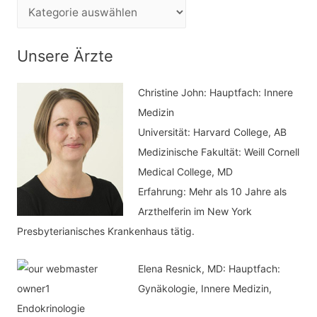
e
K
n
a
n
t
Unsere Ärzte
a
e
c
Christine John:
Hauptfach: Innere
g
h
Medizin
o
Universität: Harvard College, AB
:
r
Medizinische Fakultät: Weill Cornell
i
Medical College, MD
e
Erfahrung: Mehr als 10 Jahre als
n
Arzthelferin im New York
Presbyterianisches Krankenhaus tätig.
Elena Resnick, MD: Hauptfach:
Gynäkologie, Innere Medizin,
Endokrinologie