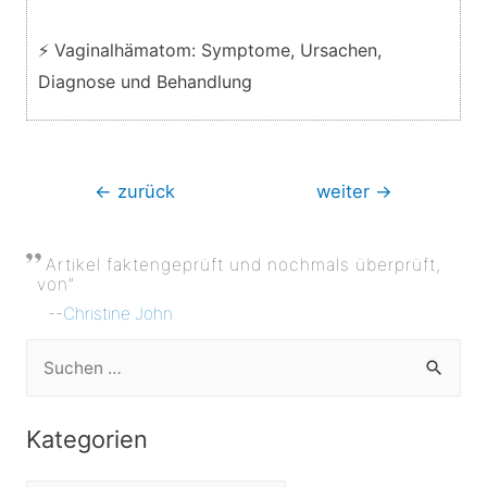
⚡ Vaginalhämatom: Symptome, Ursachen,
Diagnose und Behandlung
Beitragsnavigation
←
zurück
weiter
→
Artikel faktengeprüft und nochmals überprüft,
von”
--
Christine John
S
u
c
Kategorien
h