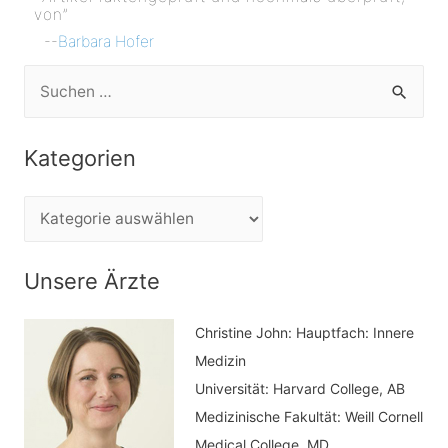
von”
--
Barbara Hofer
S
u
c
Kategorien
h
e
K
n
a
n
t
Unsere Ärzte
a
e
c
Christine John:
Hauptfach: Innere
g
h
Medizin
o
Universität: Harvard College, AB
:
r
Medizinische Fakultät: Weill Cornell
i
Medical College, MD