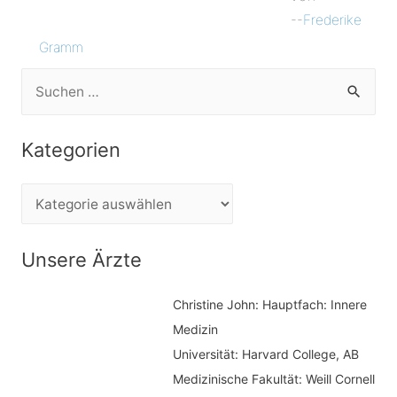
--
Frederike
Gramm
S
u
c
Kategorien
h
e
K
n
a
n
t
Unsere Ärzte
a
e
c
Christine John:
Hauptfach: Innere
g
h
Medizin
o
Universität: Harvard College, AB
:
r
Medizinische Fakultät: Weill Cornell
i