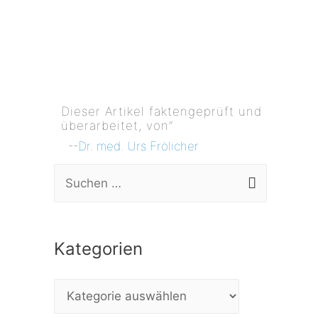
Dieser Artikel faktengeprüft und
überarbeitet, von”
--
Dr. med. Urs Frölicher
S
u
c
Kategorien
h
e
K
n
a