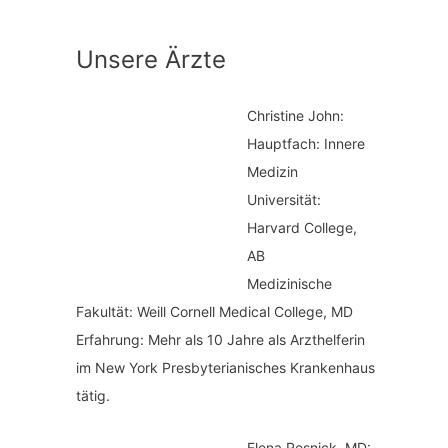
n
t
a
Unsere Ärzte
e
c
g
h
Christine John:
o
:
Hauptfach: Innere
r
Medizin
i
Universität:
Harvard College,
e
AB
n
Medizinische
Fakultät: Weill Cornell Medical College, MD
Erfahrung: Mehr als 10 Jahre als Arzthelferin
im New York Presbyterianisches Krankenhaus
tätig.
Elena Resnick, MD: