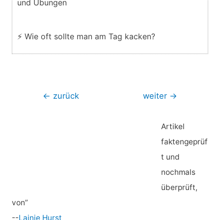
und Übungen
⚡ Wie oft sollte man am Tag kacken?
Beitragsnavigation
←
zurück
weiter
→
Artikel
faktengeprüf
t und
nochmals
überprüft,
von”
--
Lainie Hurst