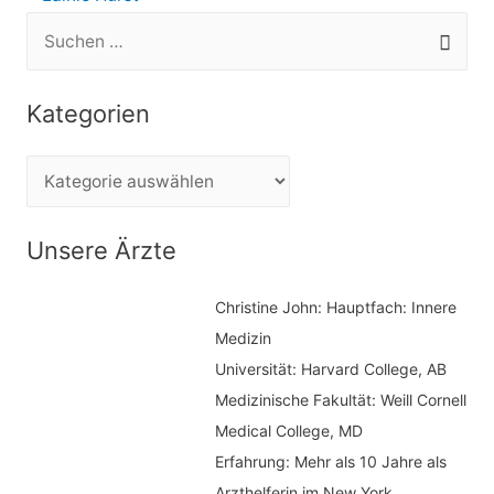
S
u
c
Kategorien
h
e
K
n
a
n
t
Unsere Ärzte
a
e
c
Christine John:
Hauptfach: Innere
g
h
Medizin
o
Universität: Harvard College, AB
:
r
Medizinische Fakultät: Weill Cornell
i
Medical College, MD
e
Erfahrung: Mehr als 10 Jahre als
n
Arzthelferin im New York