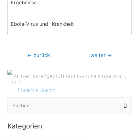
Ergebnisse
Ebola-Virus und -Krankheit
Beitragsnavigation
←
zurück
weiter
→
Artikel faktengeprüft und nochmals überprüft,
von”
--
Frederike Gramm
S
u
c
Kategorien
h