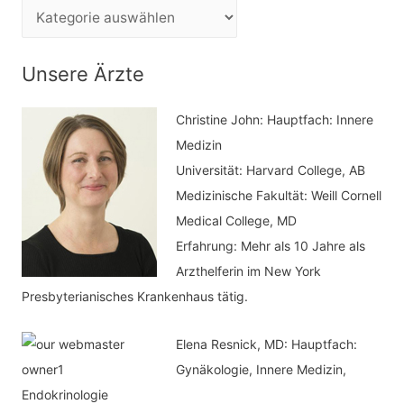
e
K
n
a
n
t
Unsere Ärzte
a
e
c
Christine John:
Hauptfach: Innere
g
h
Medizin
o
Universität: Harvard College, AB
:
r
Medizinische Fakultät: Weill Cornell
i
Medical College, MD
e
Erfahrung: Mehr als 10 Jahre als
n
Arzthelferin im New York
Presbyterianisches Krankenhaus tätig.
Elena Resnick, MD: Hauptfach:
Gynäkologie, Innere Medizin,
Endokrinologie