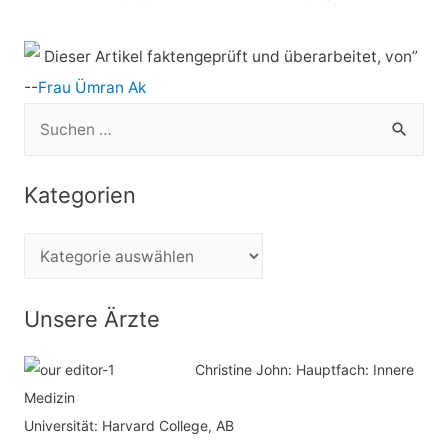
Dieser Artikel faktengeprüft und überarbeitet, von”
--
Frau Ümran Ak
S
u
c
Kategorien
h
e
K
n
a
n
t
Unsere Ärzte
a
e
c
Christine John:
Hauptfach: Innere
g
h
Medizin
o
Universität: Harvard College, AB
:
r