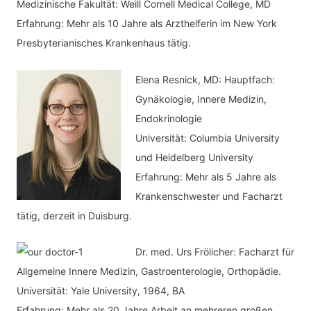
Medizinische Fakultät: Weill Cornell Medical College, MD
i
Erfahrung: Mehr als 10 Jahre als Arzthelferin im New York
e
Presbyterianisches Krankenhaus tätig.
n
Elena Resnick, MD: Hauptfach:
Gynäkologie, Innere Medizin,
Endokrinologie
Universität: Columbia University
und Heidelberg University
Erfahrung: Mehr als 5 Jahre als
Krankenschwester und Facharzt
tätig, derzeit in Duisburg.
Dr. med.
Urs Frölicher: Facharzt für
Allgemeine Innere Medizin, Gastroenterologie, Orthopädie.
Universität: Yale University, 1964, BA
Erfahrung: Mehr als 20 Jahre Arbeit an mehreren großen