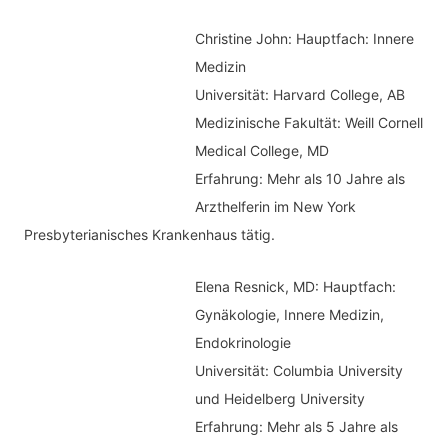
a
e
c
Christine John:
Hauptfach: Innere
g
h
Medizin
o
Universität: Harvard College, AB
:
r
Medizinische Fakultät: Weill Cornell
i
Medical College, MD
e
Erfahrung: Mehr als 10 Jahre als
n
Arzthelferin im New York
Presbyterianisches Krankenhaus tätig.
Elena Resnick, MD: Hauptfach:
Gynäkologie, Innere Medizin,
Endokrinologie
Universität: Columbia University
und Heidelberg University
Erfahrung: Mehr als 5 Jahre als