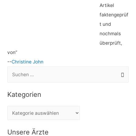
Artikel
faktengeprüf
t und
nochmals
überprüft,
von”
--
Christine John
S
u
c
Kategorien
h
e
K
n
a
n
t
Unsere Ärzte