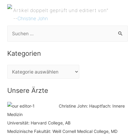
Artikel doppelt geprüft und editiert von”
--
Christine John
S
u
c
Kategorien
h
e
K
n
a
n
t
Unsere Ärzte
a
e
c
Christine John:
Hauptfach: Innere
g
h
Medizin
o
Universität: Harvard College, AB
:
r
Medizinische Fakultät: Weill Cornell Medical College, MD
i