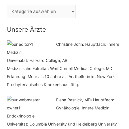
e
K
n
a
n
t
Unsere Ärzte
a
e
c
Christine John:
Hauptfach: Innere
g
h
Medizin
o
Universität: Harvard College, AB
:
r
Medizinische Fakultät: Weill Cornell Medical College, MD
i
Erfahrung: Mehr als 10 Jahre als Arzthelferin im New York
e
Presbyterianisches Krankenhaus tätig.
n
Elena Resnick, MD: Hauptfach:
Gynäkologie, Innere Medizin,
Endokrinologie
Universität: Columbia University und Heidelberg University