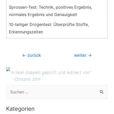
Sprossen-Test: Technik, positives Ergebnis,
normales Ergebnis und Genauigkeit
10-teiliger Drogentest: Überprüfte Stoffe,
Erkennungszeiten
Beitragsnavigation
←
zurück
weiter
→
Artikel doppelt geprüft und editiert von”
--
Christine John
S
u
c
Kategorien
h