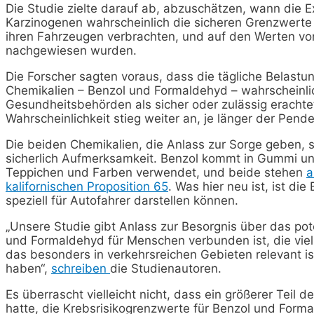
Die Studie zielte darauf ab, abzuschätzen, wann die 
Karzinogenen wahrscheinlich die sicheren Grenzwerte ü
ihren Fahrzeugen verbrachten, und auf den Werten von 
nachgewiesen wurden.
Die Forscher sagten voraus, dass die tägliche Belastu
Chemikalien – Benzol und Formaldehyd – wahrscheinlic
Gesundheitsbehörden als sicher oder zulässig erachte
Wahrscheinlichkeit stieg weiter an, je länger der Pend
Die beiden Chemikalien, die Anlass zur Sorge geben, 
sicherlich Aufmerksamkeit. Benzol kommt in Gummi un
Teppichen und Farben verwendet, und beide stehen
a
kalifornischen Proposition 65
. Was hier neu ist, ist di
speziell für Autofahrer darstellen können.
„Unsere Studie gibt Anlass zur Besorgnis über das pot
und Formaldehyd für Menschen verbunden ist, die viel 
das besonders in verkehrsreichen Gebieten relevant i
haben“,
schreiben
die Studienautoren.
Es überrascht vielleicht nicht, dass ein größerer Teil
hatte, die Krebsrisikogrenzwerte für Benzol und Form