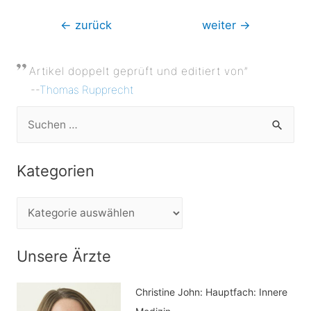
Beitragsnavigation
←
zurück
weiter
→
Artikel doppelt geprüft und editiert von”
--
Thomas Rupprecht
S
u
c
Kategorien
h
e
K
n
a
n
t
Unsere Ärzte
a
e
c
Christine John:
Hauptfach: Innere
g
h