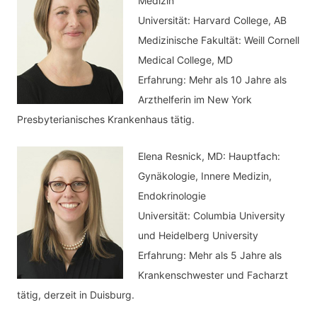
Medizin
o
Universität: Harvard College, AB
:
r
Medizinische Fakultät: Weill Cornell
i
Medical College, MD
e
Erfahrung: Mehr als 10 Jahre als
n
Arzthelferin im New York
Presbyterianisches Krankenhaus tätig.
Elena Resnick, MD: Hauptfach:
Gynäkologie, Innere Medizin,
Endokrinologie
Universität: Columbia University
und Heidelberg University
Erfahrung: Mehr als 5 Jahre als
Krankenschwester und Facharzt
tätig, derzeit in Duisburg.