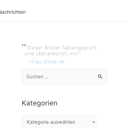
Nachrichten
Dieser Artikel faktengeprüft
und überarbeitet, von”
--
Frau Ümran Ak
S
u
c
Kategorien
h
e
K
n