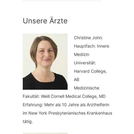
a
n
t
a
Unsere Ärzte
e
c
g
h
Christine John:
o
:
Hauptfach: Innere
r
Medizin
i
Universität:
Harvard College,
e
AB
n
Medizinische
Fakultät: Weill Cornell Medical College, MD
Erfahrung: Mehr als 10 Jahre als Arzthelferin
im New York Presbyterianisches Krankenhaus
tätig.