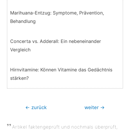
Marihuana-Entzug: Symptome, Prävention,
Behandlung
Concerta vs. Adderall: Ein nebeneinander
Vergleich
Hirnvitamine: Können Vitamine das Gedächtnis
stärken?
Beitragsnavigation
←
zurück
weiter
→
Artikel faktengeprüft und nochmals überprüft,