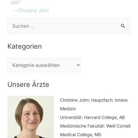
von”
--
Christine John
S
u
c
Kategorien
h
e
K
n
a
n
t
Unsere Ärzte
a
e
c
Christine John:
Hauptfach: Innere
g
h
Medizin
o
Universität: Harvard College, AB
:
r
Medizinische Fakultät: Weill Cornell
i
Medical College, MD