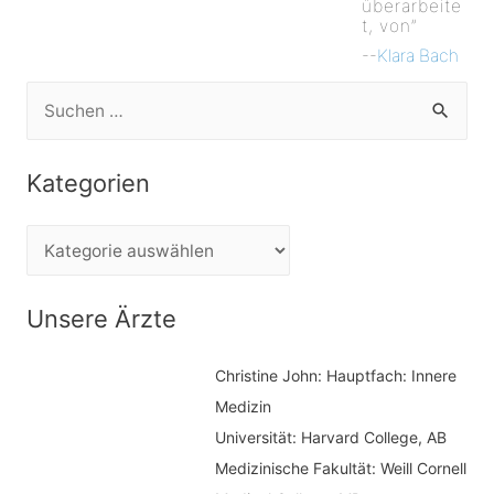
überarbeite
t, von”
--
Klara Bach
S
u
c
Kategorien
h
e
K
n
a
n
t
Unsere Ärzte
a
e
c
Christine John:
Hauptfach: Innere
g
h
Medizin
o
Universität: Harvard College, AB
:
r
Medizinische Fakultät: Weill Cornell
i