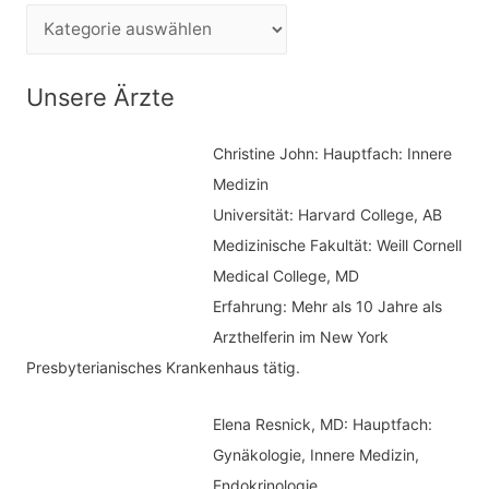
e
K
n
a
n
t
Unsere Ärzte
a
e
c
Christine John:
Hauptfach: Innere
g
h
Medizin
o
Universität: Harvard College, AB
:
r
Medizinische Fakultät: Weill Cornell
i
Medical College, MD
e
Erfahrung: Mehr als 10 Jahre als
n
Arzthelferin im New York
Presbyterianisches Krankenhaus tätig.
Elena Resnick, MD: Hauptfach:
Gynäkologie, Innere Medizin,
Endokrinologie