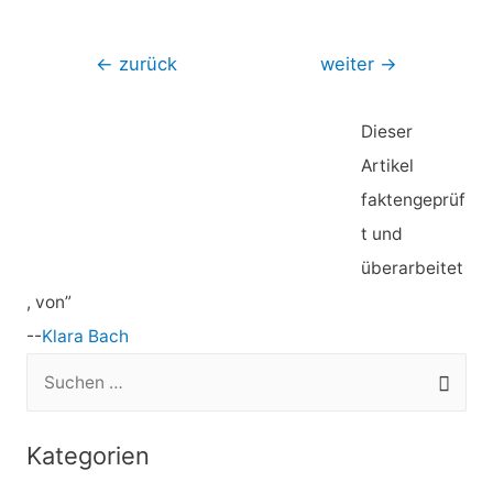
Beitragsnavigation
←
zurück
weiter
→
Dieser
Artikel
faktengeprüf
t und
überarbeitet
, von”
--
Klara Bach
S
u
c
Kategorien
h