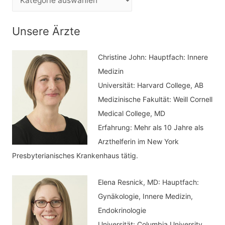
n
a
n
t
Unsere Ärzte
a
e
c
Christine John:
Hauptfach: Innere
g
h
Medizin
o
Universität: Harvard College, AB
:
r
Medizinische Fakultät: Weill Cornell
i
Medical College, MD
e
Erfahrung: Mehr als 10 Jahre als
n
Arzthelferin im New York
Presbyterianisches Krankenhaus tätig.
Elena Resnick, MD: Hauptfach:
Gynäkologie, Innere Medizin,
Endokrinologie
Universität: Columbia University