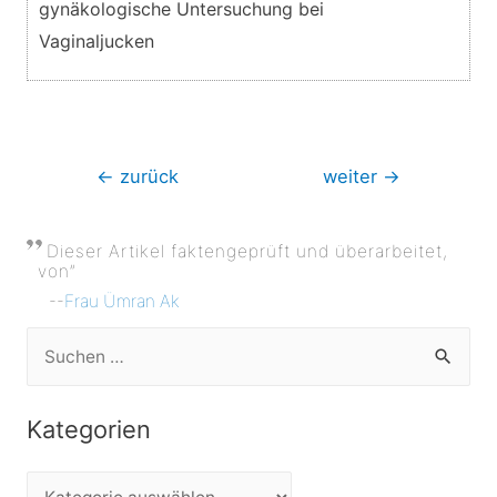
gynäkologische Untersuchung bei
Vaginaljucken
Beitragsnavigation
←
zurück
weiter
→
Dieser Artikel faktengeprüft und überarbeitet,
von”
--
Frau Ümran Ak
S
u
c
Kategorien
h
e
K