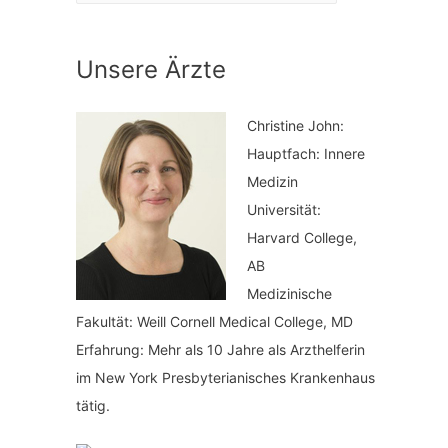
a
n
t
a
Unsere Ärzte
e
c
g
h
Christine John:
o
:
Hauptfach: Innere
r
Medizin
i
Universität:
Harvard College,
e
AB
n
Medizinische
Fakultät: Weill Cornell Medical College, MD
Erfahrung: Mehr als 10 Jahre als Arzthelferin
im New York Presbyterianisches Krankenhaus
tätig.