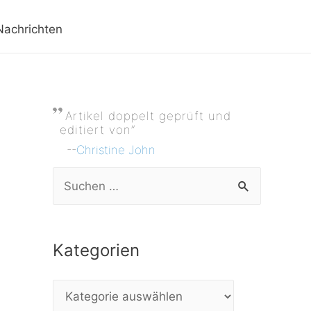
Nachrichten
Artikel doppelt geprüft und
editiert von”
--
Christine John
S
u
c
Kategorien
h
e
K
n