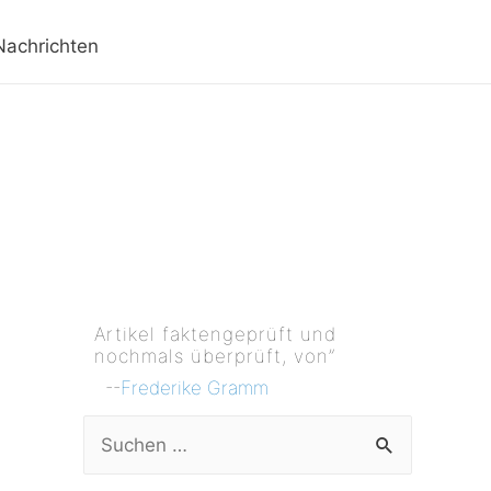
Nachrichten
Artikel faktengeprüft und
nochmals überprüft, von”
--
Frederike Gramm
S
u