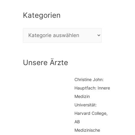
c
Kategorien
h
e
K
n
a
n
t
a
Unsere Ärzte
e
c
g
h
Christine John:
o
:
Hauptfach: Innere
r
Medizin
i
Universität:
Harvard College,
e
AB
n
Medizinische