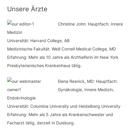
n
t
Unsere Ärzte
a
e
c
Christine John:
Hauptfach: Innere
g
h
Medizin
o
Universität: Harvard College, AB
:
r
Medizinische Fakultät: Weill Cornell Medical College, MD
i
Erfahrung: Mehr als 10 Jahre als Arzthelferin im New York
e
Presbyterianisches Krankenhaus tätig.
n
Elena Resnick, MD: Hauptfach:
Gynäkologie, Innere Medizin,
Endokrinologie
Universität: Columbia University und Heidelberg University
Erfahrung: Mehr als 5 Jahre als Krankenschwester und
Facharzt tätig, derzeit in Duisburg.