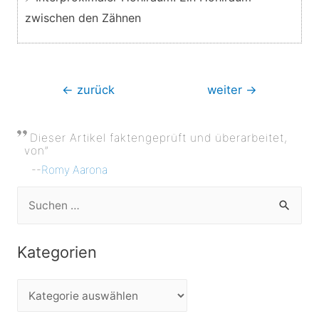
zwischen den Zähnen
Beitragsnavigation
←
zurück
weiter
→
Dieser Artikel faktengeprüft und überarbeitet,
von”
--
Romy Aarona
S
u
c
Kategorien
h
e
K
n
a