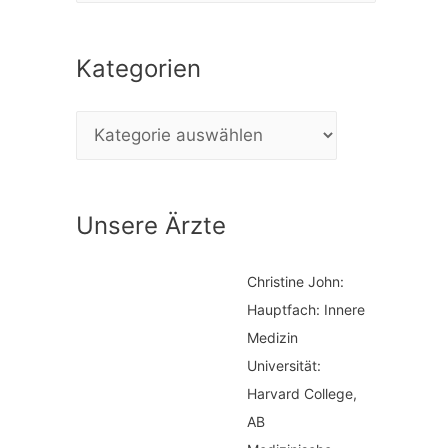
c
Kategorien
h
e
K
n
a
n
t
a
Unsere Ärzte
e
c
g
h
Christine John:
o
:
Hauptfach: Innere
r
Medizin
i
Universität:
Harvard College,
e
AB
n