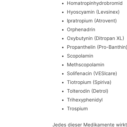
Homatropinhydrobromid
Hyoscyamin (Levsinex)
Ipratropium (Atrovent)
Orphenadrin
Oxybutynin (Ditropan XL)
Propanthelin (Pro-Banthin
Scopolamin
Methscopolamin
Solifenacin (VESIcare)
Tiotropium (Spiriva)
Tolterodin (Detrol)
Trihexyphenidyl
Trospium
Jedes dieser Medikamente wirkt