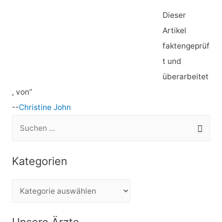
Dieser
Artikel
faktengeprüf
t und
überarbeitet
, von”
--
Christine John
S
u
c
Kategorien
h
e
K
n
a
n
t
Unsere Ärzte