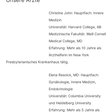
a
e
c
Christine John:
Hauptfach: Innere
g
h
Medizin
o
Universität: Harvard College, AB
:
r
Medizinische Fakultät: Weill Cornell
i
Medical College, MD
e
Erfahrung: Mehr als 10 Jahre als
n
Arzthelferin im New York
Presbyterianisches Krankenhaus tätig.
Elena Resnick, MD: Hauptfach:
Gynäkologie, Innere Medizin,
Endokrinologie
Universität: Columbia University
und Heidelberg University
Erfahrung: Mehr als 5 Jahre als