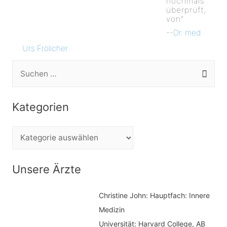
nochmals
überprüft,
von”
--
Dr. med.
Urs Frölicher
S
u
c
Kategorien
h
e
K
n
a
n
t
Unsere Ärzte
a
e
c
Christine John:
Hauptfach: Innere
g
h
Medizin
o
Universität: Harvard College, AB
: