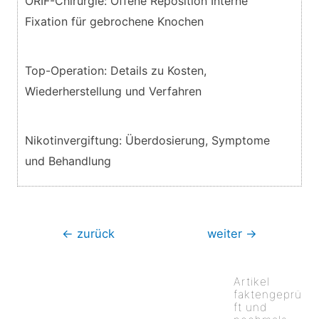
ORIF-Chirurgie: Offene Reposition Interne
Fixation für gebrochene Knochen
Top-Operation: Details zu Kosten,
Wiederherstellung und Verfahren
Nikotinvergiftung: Überdosierung, Symptome
und Behandlung
Beitragsnavigation
←
zurück
weiter
→
Artikel
faktengeprü
ft und