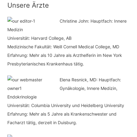
n
t
Unsere Ärzte
a
e
c
Christine John:
Hauptfach: Innere
g
h
Medizin
o
Universität: Harvard College, AB
:
r
Medizinische Fakultät: Weill Cornell Medical College, MD
i
Erfahrung: Mehr als 10 Jahre als Arzthelferin im New York
e
Presbyterianisches Krankenhaus tätig.
n
Elena Resnick, MD: Hauptfach:
Gynäkologie, Innere Medizin,
Endokrinologie
Universität: Columbia University und Heidelberg University
Erfahrung: Mehr als 5 Jahre als Krankenschwester und
Facharzt tätig, derzeit in Duisburg.