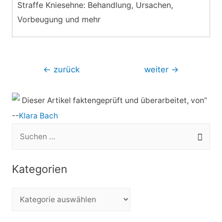
Straffe Kniesehne: Behandlung, Ursachen,
Vorbeugung und mehr
Beitragsnavigation
←
zurück
weiter
→
Dieser Artikel faktengeprüft und überarbeitet, von”
--
Klara Bach
S
u
c
Kategorien
h
e
K
n
a