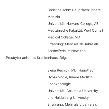
a
e
c
Christine John:
Hauptfach: Innere
g
h
Medizin
o
Universität: Harvard College, AB
:
r
Medizinische Fakultät: Weill Cornell
i
Medical College, MD
e
Erfahrung: Mehr als 10 Jahre als
n
Arzthelferin im New York
Presbyterianisches Krankenhaus tätig.
Elena Resnick, MD: Hauptfach:
Gynäkologie, Innere Medizin,
Endokrinologie
Universität: Columbia University
und Heidelberg University
Erfahrung: Mehr als 5 Jahre als