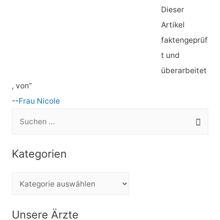
Dieser
Artikel
faktengeprüf
t und
überarbeitet
, von”
--
Frau Nicole
S
u
c
Kategorien
h
e
K
n
a
n
t
Unsere Ärzte