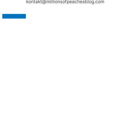
kontakt@millionsofpeachesblog.com
Scroll to Top