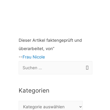
Dieser Artikel faktengeprüft und
überarbeitet, von”
--
Frau Nicole
S
u
c
Kategorien
h
e
K
n