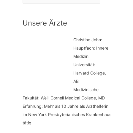
a
n
t
a
Unsere Ärzte
e
c
g
h
Christine John:
o
:
Hauptfach: Innere
r
Medizin
i
Universität:
Harvard College,
e
AB
n
Medizinische
Fakultät: Weill Cornell Medical College, MD
Erfahrung: Mehr als 10 Jahre als Arzthelferin
im New York Presbyterianisches Krankenhaus
tätig.