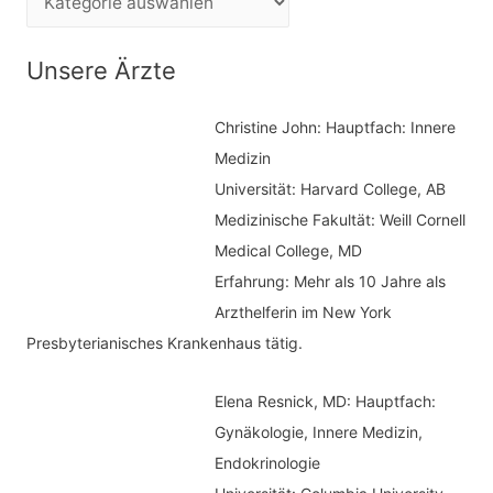
n
a
n
t
Unsere Ärzte
a
e
c
Christine John:
Hauptfach: Innere
g
h
Medizin
o
Universität: Harvard College, AB
:
r
Medizinische Fakultät: Weill Cornell
i
Medical College, MD
e
Erfahrung: Mehr als 10 Jahre als
n
Arzthelferin im New York
Presbyterianisches Krankenhaus tätig.
Elena Resnick, MD: Hauptfach:
Gynäkologie, Innere Medizin,
Endokrinologie