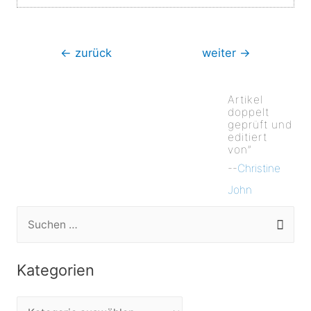
Beitragsnavigation
←
zurück
weiter
→
Artikel
doppelt
geprüft und
editiert
von”
--
Christine
John
S
u
c
Kategorien
h
e
K