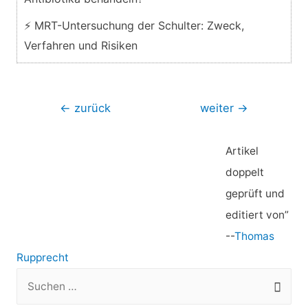
⚡ MRT-Untersuchung der Schulter: Zweck,
Verfahren und Risiken
Beitragsnavigation
←
zurück
weiter
→
Artikel
doppelt
geprüft und
editiert von”
--
Thomas
Rupprecht
S
u