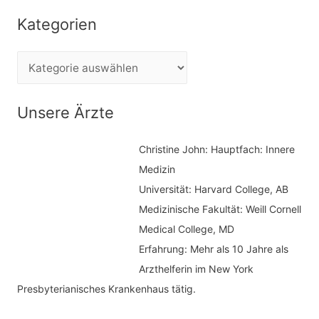
c
Kategorien
h
e
K
n
a
n
t
Unsere Ärzte
a
e
c
Christine John:
Hauptfach: Innere
g
h
Medizin
o
Universität: Harvard College, AB
:
r
Medizinische Fakultät: Weill Cornell
i
Medical College, MD
e
Erfahrung: Mehr als 10 Jahre als
n
Arzthelferin im New York
Presbyterianisches Krankenhaus tätig.