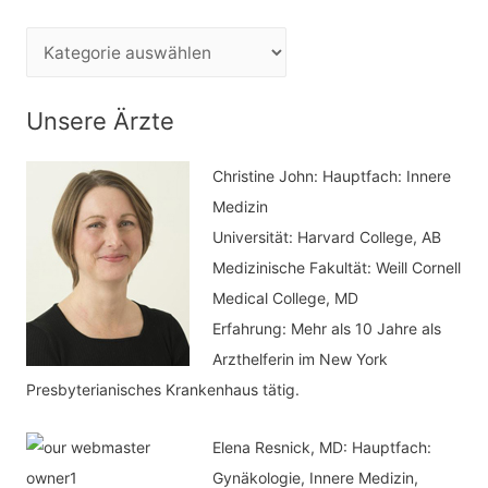
h
e
K
n
a
n
t
Unsere Ärzte
a
e
c
Christine John:
Hauptfach: Innere
g
h
Medizin
o
Universität: Harvard College, AB
:
r
Medizinische Fakultät: Weill Cornell
i
Medical College, MD
e
Erfahrung: Mehr als 10 Jahre als
n
Arzthelferin im New York
Presbyterianisches Krankenhaus tätig.
Elena Resnick, MD: Hauptfach:
Gynäkologie, Innere Medizin,