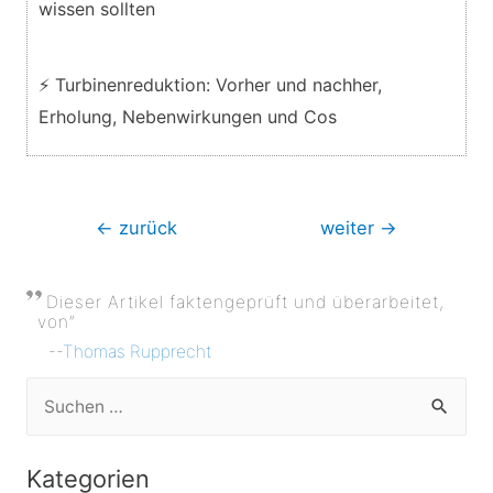
wissen sollten
⚡ Turbinenreduktion: Vorher und nachher,
Erholung, Nebenwirkungen und Cos
Beitragsnavigation
←
zurück
weiter
→
Dieser Artikel faktengeprüft und überarbeitet,
von”
--
Thomas Rupprecht
S
u
c
Kategorien