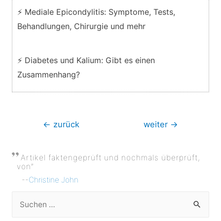
⚡ Mediale Epicondylitis: Symptome, Tests,
Behandlungen, Chirurgie und mehr
⚡ Diabetes und Kalium: Gibt es einen
Zusammenhang?
Beitragsnavigation
←
zurück
weiter
→
Artikel faktengeprüft und nochmals überprüft,
von”
--
Christine John
S
u