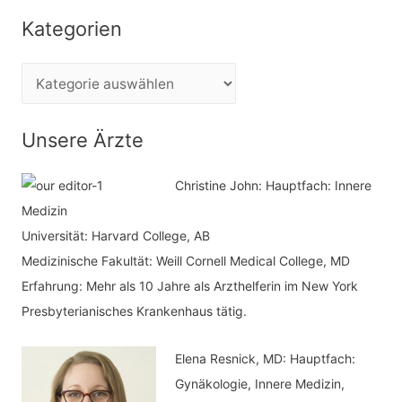
c
Kategorien
h
e
K
n
a
n
t
Unsere Ärzte
a
e
c
Christine John:
Hauptfach: Innere
g
h
Medizin
o
Universität: Harvard College, AB
:
r
Medizinische Fakultät: Weill Cornell Medical College, MD
i
Erfahrung: Mehr als 10 Jahre als Arzthelferin im New York
e
Presbyterianisches Krankenhaus tätig.
n
Elena Resnick, MD: Hauptfach:
Gynäkologie, Innere Medizin,