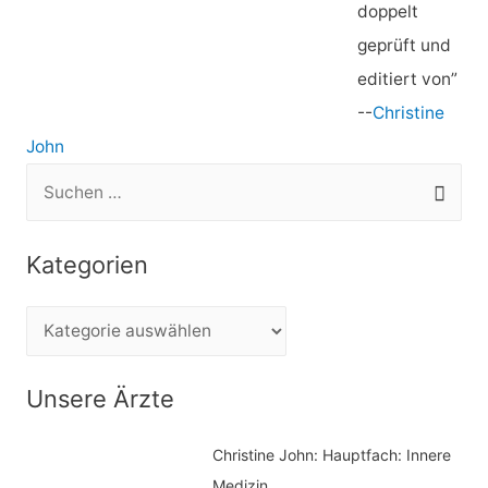
doppelt
geprüft und
editiert von”
--
Christine
John
S
u
c
Kategorien
h
e
K
n
a
n
t
Unsere Ärzte
a
e
c
Christine John:
Hauptfach: Innere
g
h
Medizin