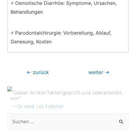
⚡ Osmotische Diarrhöe: Symptome, Ursachen,
Behandlungen
⚡ Parodontalchirurgie: Vorbereitung, Ablauf,
Genesung, Kosten
Beitragsnavigation
←
zurück
weiter
→
Dieser Artikel faktengeprüft und überarbeitet,
von”
--
Dr. med. Urs Frölicher
S
u