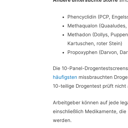
Andere untersuchte Stoffe
sind
Phencyclidin (PCP, Engels
Methaqualon (Quaaludes,
Methadon (Dollys, Puppen,
Kartuschen, roter Stein)
Propoxyphen (Darvon, Da
Die 10-Panel-Drogentestscreens 
häufigsten
missbrauchten Drogen
10-teilige Drogentest prüft nicht
Arbeitgeber können auf jede lega
einschließlich Medikamente, di
werden.