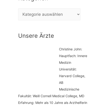
e
K
n
a
n
t
a
Unsere Ärzte
e
c
g
h
Christine John:
o
:
Hauptfach: Innere
r
Medizin
i
Universität:
Harvard College,
e
AB
n
Medizinische
Fakultät: Weill Cornell Medical College, MD
Erfahrung: Mehr als 10 Jahre als Arzthelferin