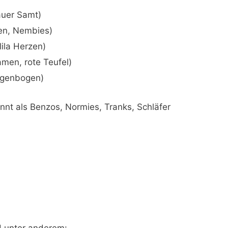
auer Samt)
ken, Nembies)
lila Herzen)
amen, rote Teufel)
Regenbogen)
nt als Benzos, Normies, Tranks, Schläfer