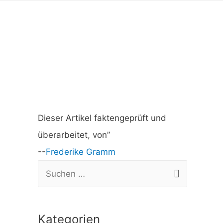
Dieser Artikel faktengeprüft und
überarbeitet, von”
--
Frederike Gramm
S
u
c
Kategorien
h