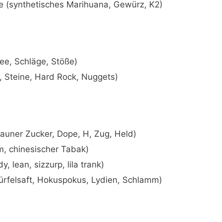
e (synthetisches Marihuana, Gewürz, K2)
nee, Schläge, Stöße)
, Steine, Hard Rock, Nuggets)
rauner Zucker, Dope, H, Zug, Held)
m, chinesischer Tabak)
 lean, sizzurp, lila trank)
rfelsaft, Hokuspokus, Lydien, Schlamm)