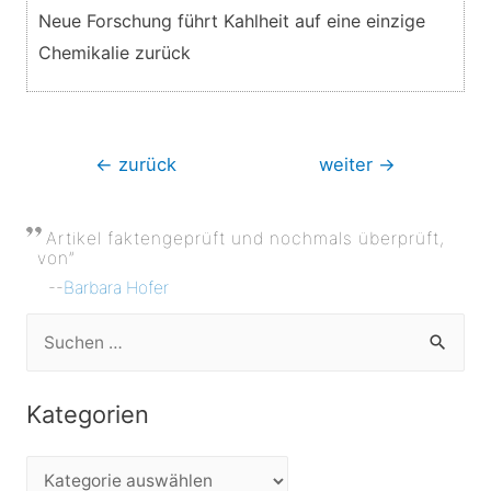
Neue Forschung führt Kahlheit auf eine einzige
Chemikalie zurück
Beitragsnavigation
←
zurück
weiter
→
Artikel faktengeprüft und nochmals überprüft,
von”
--
Barbara Hofer
S
u
c
Kategorien
h
e
K