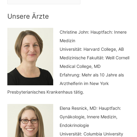
n
a
n
t
Unsere Ärzte
a
e
c
Christine John:
Hauptfach: Innere
g
h
Medizin
o
Universität: Harvard College, AB
:
r
Medizinische Fakultät: Weill Cornell
i
Medical College, MD
e
Erfahrung: Mehr als 10 Jahre als
n
Arzthelferin im New York
Presbyterianisches Krankenhaus tätig.
Elena Resnick, MD: Hauptfach:
Gynäkologie, Innere Medizin,
Endokrinologie
Universität: Columbia University