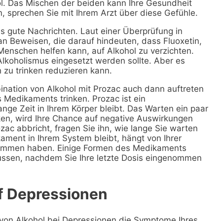
l. Das Mischen der beiden kann Ihre Gesundheit
 sprechen Sie mit Ihrem Arzt über diese Gefühle.
 es gute Nachrichten. Laut einer Überprüfung in
an Beweisen, die darauf hindeuten, dass Fluoxetin,
enschen helfen kann, auf Alkohol zu verzichten.
lkoholismus eingesetzt werden sollte. Aber es
zu trinken reduzieren kann.
ination von Alkohol mit Prozac auch dann auftreten
s Medikaments trinken. Prozac ist ein
ge Zeit in Ihrem Körper bleibt. Das Warten ein paar
en, wird Ihre Chance auf negative Auswirkungen
ozac abbricht, fragen Sie ihn, wie lange Sie warten
kament in Ihrem System bleibt, hängt von Ihrer
nommen haben. Einige Formen des Medikaments
lussen, nachdem Sie Ihre letzte Dosis eingenommen
f Depressionen
n von Alkohol bei Depressionen die Symptome Ihres